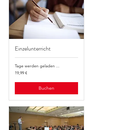
Einzelunterricht
Tage werden geladen ...
19,99
19,99 €
Euro
Buchen