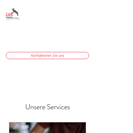
LIVE GMBH & CO.
KG
Vertrieb im Fokus
info@live-training.de
0602272108
Kontaktieren Sie uns
Unsere Services